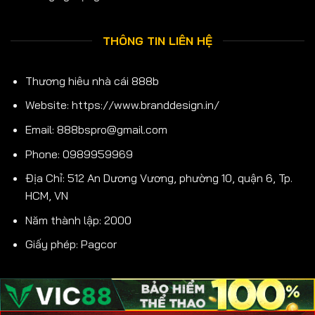
THÔNG TIN LIÊN HỆ
Thương hiêu nhà cái 888b
Website:
https://www.branddesign.in/
Email:
888bspro@gmail.com
Phone: 0989959969
Địa Chỉ: 512 An Dương Vương, phường 10, quận 6, Tp.
HCM, VN
Năm thành lập: 2000
Giấy phép: Pagcor