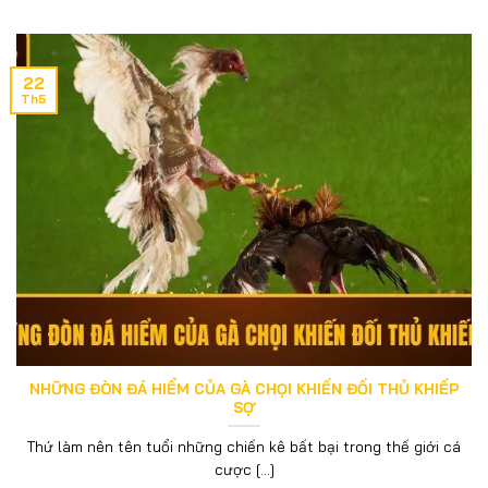
22
Th5
những đòn đá hiểm của gà chọi
NHỮNG ĐÒN ĐÁ HIỂM CỦA GÀ CHỌI KHIẾN ĐỐI THỦ KHIẾP
SỢ
Thứ làm nên tên tuổi những chiến kê bất bại trong thế giới cá
cược [...]