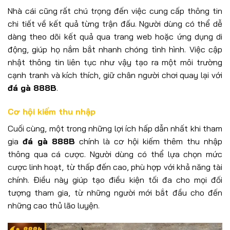
Nhà cái cũng rất chú trọng đến việc cung cấp thông tin
chi tiết về kết quả từng trận đấu. Người dùng có thể dễ
dàng theo dõi kết quả qua trang web hoặc ứng dụng di
động, giúp họ nắm bắt nhanh chóng tình hình. Việc cập
nhật thông tin liên tục như vậy tạo ra một môi trường
cạnh tranh và kích thích, giữ chân người chơi quay lại với
đá gà 888B
.
Cơ hội kiếm thu nhập
Cuối cùng, một trong những lợi ích hấp dẫn nhất khi tham
gia
đá gà 888B
chính là cơ hội kiếm thêm thu nhập
thông qua cá cược. Người dùng có thể lựa chọn mức
cược linh hoạt, từ thấp đến cao, phù hợp với khả năng tài
chính. Điều này giúp tạo điều kiện tối đa cho mọi đối
tượng tham gia, từ những người mới bắt đầu cho đến
những cao thủ lão luyện.