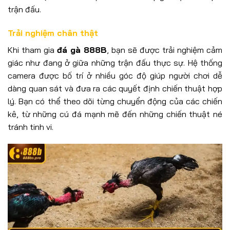
trận đấu.
Trải nghiệm chân thật
Khi tham gia
đá gà 888B
, bạn sẽ được trải nghiệm cảm
giác như đang ở giữa những trận đấu thực sự. Hệ thống
camera được bố trí ở nhiều góc độ giúp người chơi dễ
dàng quan sát và đưa ra các quyết định chiến thuật hợp
lý. Bạn có thể theo dõi từng chuyển động của các chiến
kê, từ những cú đá mạnh mẽ đến những chiến thuật né
tránh tinh vi.