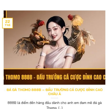
22
Th5
đá gà thomo
ĐÁ GÀ THOMO 888B – ĐẤU TRƯỜNG CÁ CƯỢC ĐỈNH CAO
CHÂU Á
888B là điểm đến hàng đầu dành cho anh em đam mê đá gà
Thomo, [...]