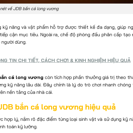
 nét về JDB bắn cá long vương
g kỹ năng và vật phẩm hỗ trợ được thiết kế đa dạng, giúp n
 tiếp cận mục tiêu. Ngoài ra, chế độ phòng đấu phân cấp tạo
 người dùng.
NG TIN CHI TIẾT, CÁCH CHƠI & KINH NGHIỆM HIỆU QUẢ
ắn cá long vương
còn tích hợp phần thưởng giá trị theo t
ng kỹ năng lâu dài. Đây chính là lý do trò chơi nhanh chóng
ên nền tảng của nhà cái.
JDB bắn cá long vương hiệu quả
c hợp lý, nắm rõ đặc điểm từng loại sinh vật và sử dụng kỹ 
nh toán kỹ lưỡng.