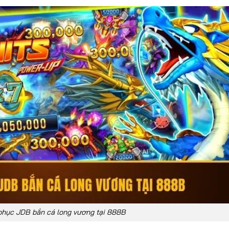
 phục JDB bắn cá long vương tại 888B