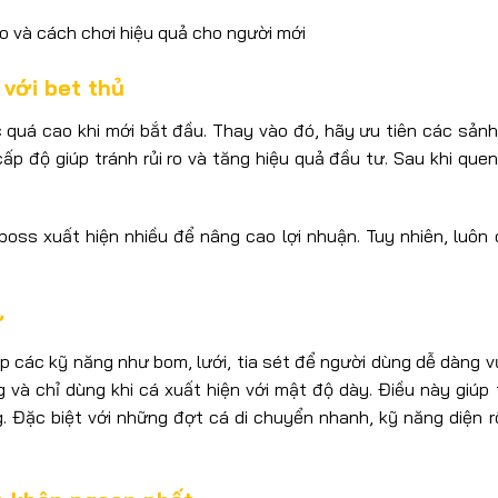
o và cách chơi hiệu quả cho người mới
với bet thủ
uá cao khi mới bắt đầu. Thay vào đó, hãy ưu tiên các sảnh
cấp độ giúp tránh rủi ro và tăng hiệu quả đầu tư. Sau khi que
boss xuất hiện nhiều để nâng cao lợi nhuận. Tuy nhiên, luôn
ợ
 các kỹ năng như bom, lưới, tia sét để người dùng dễ dàng 
 và chỉ dùng khi cá xuất hiện với mật độ dày. Điều này giúp 
. Đặc biệt với những đợt cá di chuyển nhanh, kỹ năng diện 