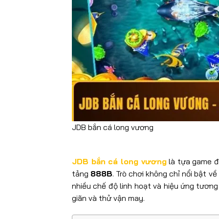
JDB bắn cá long vương
JDB bắn cá long vương
là tựa game đ
tảng
888B
. Trò chơi không chỉ nổi bật 
nhiều chế độ linh hoạt và hiệu ứng tươn
giãn và thử vận may.