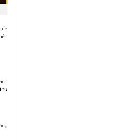
gười
 nên
hành
 thu
năng