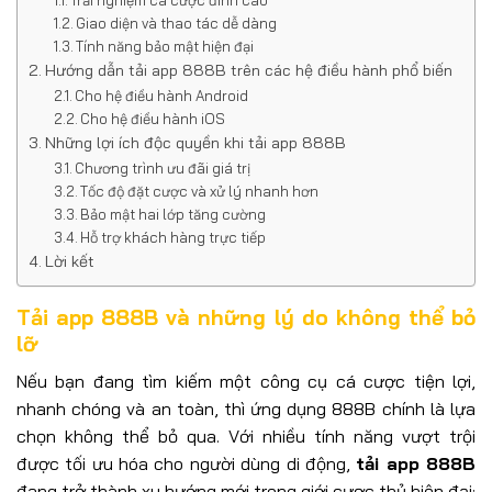
Trải nghiệm cá cược đỉnh cao
Giao diện và thao tác dễ dàng
Tính năng bảo mật hiện đại
Hướng dẫn tải app 888B trên các hệ điều hành phổ biến
Cho hệ điều hành Android
Cho hệ điều hành iOS
Những lợi ích độc quyền khi tải app 888B
Chương trình ưu đãi giá trị
Tốc độ đặt cược và xử lý nhanh hơn
Bảo mật hai lớp tăng cường
Hỗ trợ khách hàng trực tiếp
Lời kết
Tải app 888B và những lý do không thể bỏ
lỡ
Nếu bạn đang tìm kiếm một công cụ cá cược tiện lợi,
nhanh chóng và an toàn, thì ứng dụng 888B chính là lựa
chọn không thể bỏ qua. Với nhiều tính năng vượt trội
được tối ưu hóa cho người dùng di động,
tải app 888B
đang trở thành xu hướng mới trong giới cược thủ hiện đại: