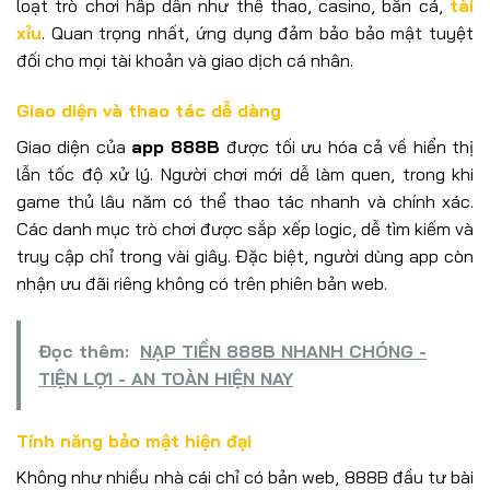
loạt trò chơi hấp dẫn như thể thao, casino, bắn cá,
tài
xỉu
. Quan trọng nhất, ứng dụng đảm bảo bảo mật tuyệt
đối cho mọi tài khoản và giao dịch cá nhân.
Giao diện và thao tác dễ dàng
Giao diện của
app 888B
được tối ưu hóa cả về hiển thị
lẫn tốc độ xử lý. Người chơi mới dễ làm quen, trong khi
game thủ lâu năm có thể thao tác nhanh và chính xác.
Các danh mục trò chơi được sắp xếp logic, dễ tìm kiếm và
truy cập chỉ trong vài giây. Đặc biệt, người dùng app còn
nhận ưu đãi riêng không có trên phiên bản web.
Đọc thêm:
NẠP TIỀN 888B NHANH CHÓNG -
TIỆN LỢI - AN TOÀN HIỆN NAY
Tính năng bảo mật hiện đại
Không như nhiều nhà cái chỉ có bản web, 888B đầu tư bài