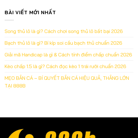
BÀI VIẾT MỚI NHẤT
Song thủ lô là gì? Cách chơi song thủ lô bất bại 2026
Bạch thủ lô là gì? Bí kíp soi cầu bạch thủ chuẩn 2026
Giải mã Handicap là gì & Cách tính điểm chấp chuẩn 2026
Kèo chấp 1.5 là gì? Cách đọc kèo 1 trái rưỡi chuẩn 2026
MẸO BẮN CÁ – BÍ QUYẾT BẮN CÁ HIỆU QUẢ, THẮNG LỚN
TẠI 888B