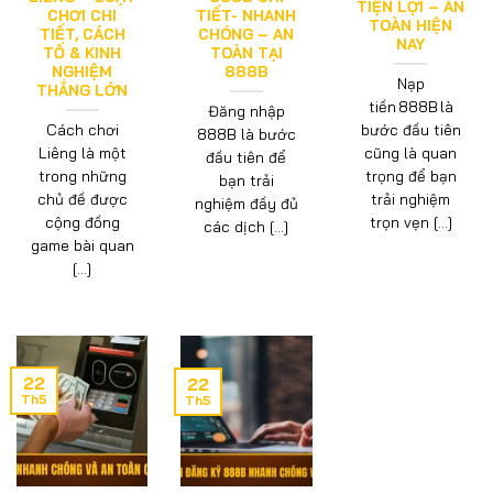
TIỆN LỢI – AN
CHƠI CHI
TIẾT- NHANH
TOÀN HIỆN
TIẾT, CÁCH
CHÓNG – AN
NAY
TỐ & KINH
TOÀN TẠI
NGHIỆM
888B
Nạp
THẮNG LỚN
tiền 888B là
Đăng nhập
Cách chơi
bước đầu tiên
888B là bước
Liêng là một
cũng là quan
đầu tiên để
trong những
trọng để bạn
bạn trải
chủ đề được
trải nghiệm
nghiệm đầy đủ
cộng đồng
trọn vẹn [...]
các dịch [...]
game bài quan
[...]
22
22
Th5
Th5
Rút tiền 888B
đăng ký 888B