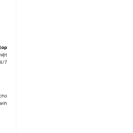
top
hiệt
24/7
 cho
hanh