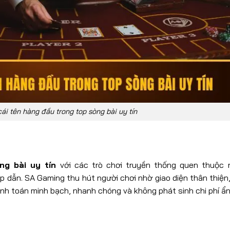
cái tên hàng đầu trong top sòng bài uy tín
ng bài uy tín
với các trò chơi truyền thống quen thuộc 
ấp dẫn. SA Gaming thu hút người chơi nhờ giao diện thân thiện
anh toán minh bạch, nhanh chóng và không phát sinh chi phí ẩ