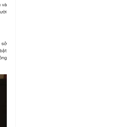
u và
gười
 sở
 bật
công