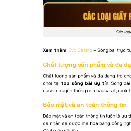
Các loại
Xem thêm:
Evo Casino
– Sòng bài trực t
Chất lượng sản phẩm và đa dạ
Chất lượng sản phẩm và đa dạng trò chơ
chơi tại
top sòng bài uy tín
. Sòng bà
casino truyền thống như baccarat, roulet
Bảo mật và an toàn thông tin
Bảo mật và an toàn thông tin luôn là ưu 
cá nhân sẽ được mã hóa bằng công nghệ
đánh cắp dữ liệu.