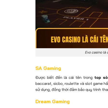
Evo casino là 
SA Gaming
Được biết đến là cái tên trong
top sò
baccarat, sicbo, roulette và slot game h
sử dụng, đồng thời đảm bảo quy trình th
Dream Gaming