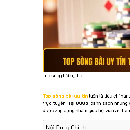
Top sòng bài uy tín
Top sòng bài uy tín
luôn là tiêu chí hà
trực tuyến. Tại
888b
, danh sách những 
được xây dựng nhằm giúp hội viên an tâm t
Nội Dung Chính