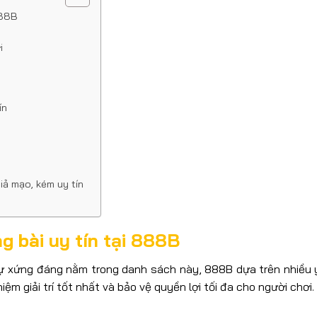
888B
i
ín
giả mạo, kém uy tín
ng bài uy tín tại 888B
sự xứng đáng nằm trong danh sách này, 888B dựa trên nhiều
m giải trí tốt nhất và bảo vệ quyền lợi tối đa cho người chơi.