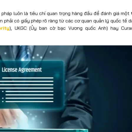
pháp luôn là tiêu chí quan trọng hàng đầu để đánh giá một
n phải có giấy phép rõ ràng từ các cơ quan quản lý quốc tế 
rity
), UKGC (Ủy ban cờ bạc Vương quốc Anh) hay Cura