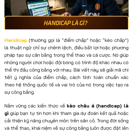
Handicap
(thường gọi là “điểm chấp” hoặc “kèo chấp”)
là thuật ngữ chỉ sự chênh lệch, điều bất lợi hoặc phương
pháp tạo sự cân bằng trong thể thao và cá cược. Nó giúp
những người chơi hoặc đội bóng có trình độ khác nhau có
thể thi đấu công bằng với nhau. Bài viết này sẽ giải mã chi
tiết ý nghĩa của điểm chấp, cách tính toán chuẩn xác
theo hệ thống quốc tế và vai trò của nó trong việc tạo ra
sự công bằng.
Nắm vững các kiến thức về
kèo châu á (handicap) là
gì
giúp bạn tự tin hơn khi tham gia dự đoán kết quả hoặc
cải thiện kỹ năng chuyên môn trên sân cỏ. Trong đời sống
và thể thao, khái niệm về sự công bằng luôn được đặt lên