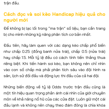
trận đấu.
Cách đọc và soi kèo Handicap hiệu quả cho
người mới
Để không bị lạc lối trong “ma trận” số liệu, bạn cần trang
bị cho mình những kỹ năng phân tích cơ bản nhất.
Đầu tiên, hãy làm quen với các dạng kèo chấp phổ biến
như chấp 0.25 (đồng banh nửa trái), chấp 0.5 (nửa trái)
hay chấp 1.5. Mỗi tỷ lệ đều có cách tính tiền thắng thua
riêng biệt. Khi tiến hành soi kèo, bạn không nên chỉ nhìn
vào con số chấp mà phải phân tích sâu vào đội hình ra
sân, lịch sử đối đầu và động lực thi đấu của cả hai đội.
Những biến động về tỷ lệ Odds trước trận đấu cũng là
một tín hiệu quan trọng phản ánh cái nhìn của giới chuyên
môn về khả năng nổ hũ của các cửa đặt. Luôn giữ một cái
đầu lạnh và không nên chạy theo đám đông là chìa khóa