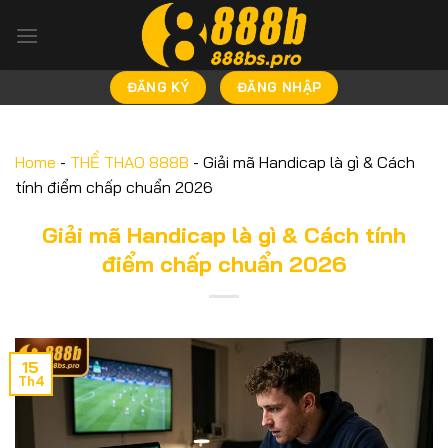
Bỏ
qua
nội
dung
ĐĂNG KÝ
ĐĂNG NHẬP
Home
-
THỂ THAO 888B
-
Giải mã Handicap là gì & Cách
tính điểm chấp chuẩn 2026
Giải mã Handicap là gì & Cách tính
điểm chấp chuẩn 2026
15
Th4