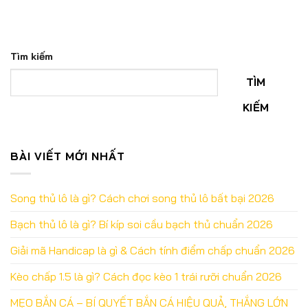
Tìm kiếm
TÌM
KIẾM
BÀI VIẾT MỚI NHẤT
Song thủ lô là gì? Cách chơi song thủ lô bất bại 2026
Bạch thủ lô là gì? Bí kíp soi cầu bạch thủ chuẩn 2026
Giải mã Handicap là gì & Cách tính điểm chấp chuẩn 2026
Kèo chấp 1.5 là gì? Cách đọc kèo 1 trái rưỡi chuẩn 2026
MẸO BẮN CÁ – BÍ QUYẾT BẮN CÁ HIỆU QUẢ, THẮNG LỚN