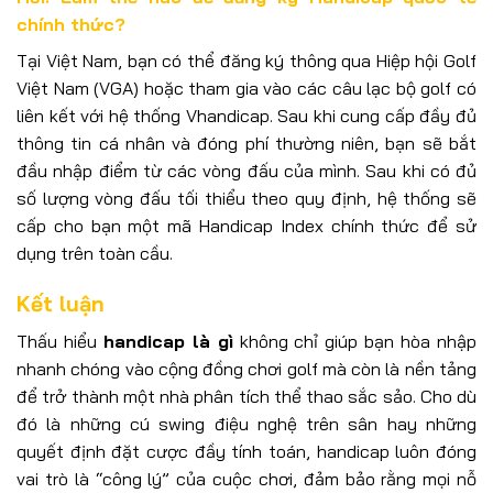
chính thức?
Tại Việt Nam, bạn có thể đăng ký thông qua Hiệp hội Golf
Việt Nam (VGA) hoặc tham gia vào các câu lạc bộ golf có
liên kết với hệ thống Vhandicap. Sau khi cung cấp đầy đủ
thông tin cá nhân và đóng phí thường niên, bạn sẽ bắt
đầu nhập điểm từ các vòng đấu của mình. Sau khi có đủ
số lượng vòng đấu tối thiểu theo quy định, hệ thống sẽ
cấp cho bạn một mã Handicap Index chính thức để sử
dụng trên toàn cầu.
Kết luận
Thấu hiểu
handicap là gì
không chỉ giúp bạn hòa nhập
nhanh chóng vào cộng đồng chơi golf mà còn là nền tảng
để trở thành một nhà phân tích thể thao sắc sảo. Cho dù
đó là những cú swing điệu nghệ trên sân hay những
quyết định đặt cược đầy tính toán, handicap luôn đóng
vai trò là “công lý” của cuộc chơi, đảm bảo rằng mọi nỗ