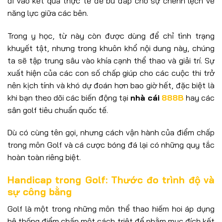
đi vào kết quả thực tế để bù đắp cho sự chênh lệch về
năng lực giữa các bên.
Trong y học, từ này còn được dùng để chỉ tình trạng
khuyết tật, nhưng trong khuôn khổ nội dung này, chúng
ta sẽ tập trung sâu vào khía cạnh thể thao và giải trí. Sự
xuất hiện của các con số chấp giúp cho các cuộc thi trở
nên kịch tính và khó dự đoán hơn bao giờ hết, đặc biệt là
khi bạn theo dõi các biến động tại
nhà cái
888B
hay các
sân golf tiêu chuẩn quốc tế.
Dù có cùng tên gọi, nhưng cách vận hành của điểm chấp
trong môn Golf và cá cược bóng đá lại có những quy tắc
hoàn toàn riêng biệt.
Handicap trong Golf: Thước đo trình độ và
sự công bằng
Golf là một trong những môn thể thao hiếm hoi áp dụng
hệ thống điểm chấp một cách triệt để nhằm mục đích kết