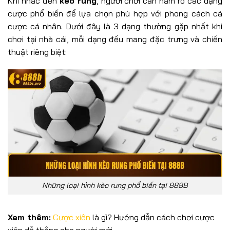
Khi nhắc đến
kèo rung
, người chơi cần nắm rõ các dạng
cược phổ biến để lựa chọn phù hợp với phong cách cá
cược cá nhân. Dưới đây là 3 dạng thường gặp nhất khi
chơi tại nhà cái, mỗi dạng đều mang đặc trưng và chiến
thuật riêng biệt:
Những loại hình kèo rung phổ biến tại 888B
Xem thêm:
Cược xiên
là gì? Hướng dẫn cách chơi cược
xiên dễ thắng cho người mới