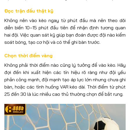
Đọc trận đấu thật kỹ
Không nên vào kèo ngay từ phút đầu mà nên theo dõi
diễn biến 10–15 phút đầu tiên để nhận định tương quan
hai đội. Việc quan sát kỹ giúp bạn đoán được đội nào kiểm
soát bóng, tạo cơ hội và có thể ghi bàn trước.
Chọn thời điểm vàng
Không phải thời điểm nào cũng lý tưởng để vào kèo. Hãy
đợi đến khi xuất hiện các tín hiệu rõ ràng như đội yếu
phản công mạnh, đội mạnh tạo áp lực lớn nhưng chưa ghi
bàn, hoặc các tình huống VAR kéo dài. Thời điểm từ phút
25 đến 30 là lúc nhiều cao thủ thường chọn để bắt rung.