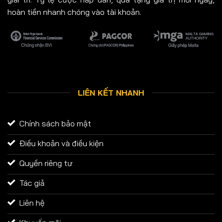
hoàn tiền nhanh chóng vào tài khoản.
LIÊN KẾT NHANH
Chính sách bảo mật
Điều khoản và điều kiện
Quyền riêng tư
Tác giả
Liên hệ