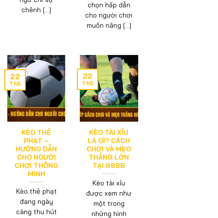
chọn hấp dẫn
chênh [...]
cho người chơi
muốn nâng [...]
22
22
Th5
Th5
kèo thẻ phạt
kèo tài xỉu
KÈO THẺ
KÈO TÀI XỈU
PHẠT –
LÀ GÌ? CÁCH
HƯỚNG DẪN
CHƠI VÀ MẸO
CHO NGƯỜI
THẮNG LỚN
CHƠI THÔNG
TẠI 888B
MINH
Kèo tài xỉu
Kèo thẻ phạt
được xem như
đang ngày
một trong
càng thu hút
những hình