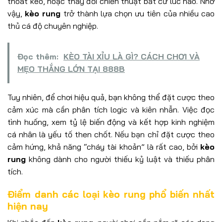
thoát kèo, hoặc thay đổi chiến thuật bất cứ lúc nào. Nhờ
vậy,
kèo rung
trở thành lựa chọn ưu tiên của nhiều cao
thủ cá độ chuyên nghiệp.
Đọc thêm:
KÈO TÀI XỈU LÀ GÌ? CÁCH CHƠI VÀ
MẸO THẮNG LỚN TẠI 888B
Tuy nhiên, để chơi hiệu quả, bạn không thể đặt cược theo
cảm xúc mà cần phân tích logic và kiên nhẫn. Việc đọc
tình huống, xem tỷ lệ biến động và kết hợp kinh nghiệm
cá nhân là yếu tố then chốt. Nếu bạn chỉ đặt cược theo
cảm hứng, khả năng “cháy tài khoản” là rất cao, bởi
kèo
rung
không dành cho người thiếu kỷ luật và thiếu phân
tích.
Điểm danh các loại kèo rung phổ biến nhất
hiện nay